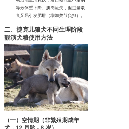
动后能量消耗快，若日粮能量不足易
导致体重下降、肌肉流失，但过量喂
食又易引发肥胖（增加关节负担）。
二、
捷克儿狼犬
不同生理阶段
靓演犬粮使用方法
（一）空情期（非繁殖期成年
犬，
12
月龄
- 8
岁）