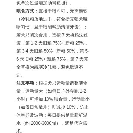
免单次过量增加肠胃负担）。
喂食方式
：直接干喂即可，无需泡软
（冷轧粮质地适中，符合捷克狼犬咀
嚼习惯，且干喂能帮助清洁牙齿）；
若犬只初次食用，需按
7
天换粮法过
渡，第
1-2
天旧粮
75%+
新粮
25%
，
第
3-4
天旧粮
50%+
新粮
50%
，第
5-
6
天旧粮
25%+
新粮
75%
，第
7
天完
全替换为靓演冷轧粮，避免肠道不
适。
注意事项
：根据犬只运动量调整喂食
量，运动量大（如每日户外奔跑
1-2
小时）可增加
10%
喂食量，运动量小
（如仅日常散步）则减少
10%
，防止
体重异常波动；每日提供足量新鲜温
水（约
2000-3000ml
），满足代谢需
求。