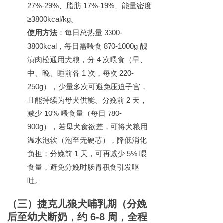
27%-29%
、脂肪
17%-19%
、能量密度
≥3800kcal/kg
。
使用方法
：每日总热量
3300-
3800kcal
，每日需喂食
870-1000g
靓
演肉松通用犬粮，分
4
次喂食（早、
中、晚、睡前各
1
次，每次
220-
250g
），少量多次可避免压迫子宫，
且能持续为母犬供能。分娩前
2
天，
减少
10%
喂食量（每日
780-
900g
），若母犬食欲差，可将犬粮用
温水泡软（泡至无硬芯），降低消化
负担；分娩前
1
天，可再减少
5%
喂
食量，避免分娩时肠胃积食引发呕
吐。
（三）
捷克儿狼犬
哺乳期（分娩
后至幼犬断奶，约
6-8
周，全程