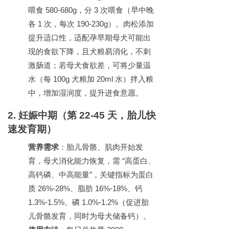
喂食
580-680g
，分
3
次喂食（早中晚
各
1
次，每次
190-230g
）。肉松添加
提升适口性，适配孕早期母犬可能出
现的食欲下降，且犬粮易消化，不刺
激肠道；若母犬食欲差，可将少量温
水（每
100g
犬粮加
20ml
水）拌入粮
中，增加湿润度，提升进食意愿。
2.
妊娠中期（第
22-45
天，胎儿快
速发育期）
营养需求
：胎儿骨骼、肌肉开始发
育，母犬消化能力恢复，需
“
高蛋白、
高钙磷、中高能量
”
，关键指标为蛋白
质
26%-28%
、脂肪
16%-18%
、钙
1.3%-1.5%
、磷
1.0%-1.2%
（促进胎
儿骨骼发育，同时为母犬储备钙）。