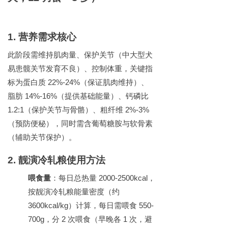
1.
营养需求核心
此阶段需维持肌肉量、保护关节（中大型犬
易患髋关节发育不良）、控制体重，关键指
标为蛋白质
22%-24%
（保证肌肉维持）、
脂肪
14%-16%
（提供基础能量）、钙磷比
1.2:1
（保护关节与骨骼）、粗纤维
2%-3%
（预防便秘），同时需含葡萄糖胺与软骨素
（辅助关节保护）。
2.
靓演冷轧粮使用方法
喂食量
：每日总热量
2000-2500kcal
，
按靓演冷轧粮能量密度（约
3600kcal/kg
）计算，每日需喂食
550-
700g
，分
2
次喂食（早晚各
1
次，避