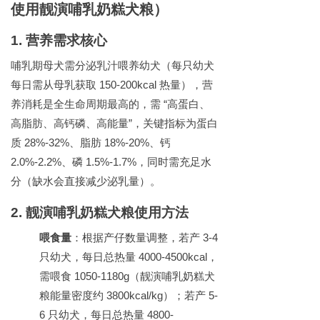
使用靓演哺乳奶糕犬粮）
1.
营养需求核心
哺乳期母犬需分泌乳汁喂养幼犬（每只幼犬
每日需从母乳获取
150-200kcal
热量），营
养消耗是全生命周期最高的，需
“
高蛋白、
高脂肪、高钙磷、高能量
”
，关键指标为蛋白
质
28%-32%
、脂肪
18%-20%
、钙
2.0%-2.2%
、磷
1.5%-1.7%
，同时需充足水
分（缺水会直接减少泌乳量）。
2.
靓演哺乳奶糕犬粮使用方法
喂食量
：根据产仔数量调整，若产
3-4
只幼犬，每日总热量
4000-4500kcal
，
需喂食
1050-1180g
（靓演哺乳奶糕犬
粮能量密度约
3800kcal/kg
）；若产
5-
6
只幼犬，每日总热量
4800-