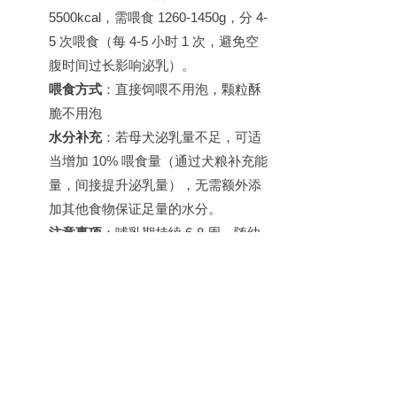
5500kcal
，需喂食
1260-1450g
，分
4-
5
次喂食（每
4-5
小时
1
次，避免空
腹时间过长影响泌乳）。
喂食方式
：
直接饲喂不用泡，颗粒酥
脆不用泡
水分补充
：若母犬泌乳量不足，可适
当增加
10%
喂食量（通过犬粮补充能
量，间接提升泌乳量），无需额外添
加其他食物
保证足量的水分。
注意事项
：哺乳期持续
6-8
周，随幼
犬日龄增长
18
天以后开始诱食
，母犬
泌乳量逐步减少，从第
5
周开始，每
周减少
5%
喂食量，避免母犬因泌乳
量下降导致能量过剩；断奶后
1
周
内，逐步将喂食量降至空情期水平
（每日
550-700g
），防止肥胖。