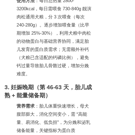
使用方法
：每日总热量
2800-
3200kcal
，每日需喂食
730-840g
靓演
肉松通用犬粮，分
3
次喂食（每次
240-280g
）。逐步增加喂食量（比早
期增加
25%-30%
），利用犬粮中肉松
的动物蛋白与基础营养协同，满足胎
儿发育的蛋白质需求；无需额外补钙
（犬粮已含适配的钙磷比例），避免
钙过量导致胎儿骨骼过硬，增加分娩
难度。
3.
妊娠晚期（第
46-63
天，胎儿成
熟
+
能量储备期）
营养需求
：胎儿体重快速增长，母犬
腹部膨大，消化空间变小，需
“
高能
量、易消化、低负担
”
，为分娩和泌乳
储备能量，关键指标为蛋白质