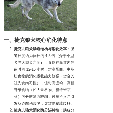
一、捷克狼犬核心消化特点
捷克儿狼犬
肠道结构与消化效率
：肠
道长度约为体长的
4-5
倍（介于小型
犬与大型犬之间），食物在肠道内停
留时间
12-16
小时，对高蛋白、中脂
肪食物的消化吸收能力较强（契合其
祖先食肉习性），但对高淀粉、高粗
纤维食物（如大量谷物、粗纤维蔬
菜）的分解能力较弱，过量摄入易引
发肠道蠕动缓慢，导致便秘或腹胀。
捷克儿狼犬
消化酶分泌特性
：胰腺分