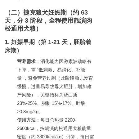
（二）
捷克狼犬
妊娠期（约
63
天，分
3
阶段，全程使用靓演肉
松通用犬粮）
1.
妊娠早期（第
1-21
天，胚胎着
床期）
营养需求
：消化能力因激素波动略有
下降，需
“
低刺激、易消化、补能
量
”
，避免营养过剩（此阶段胎儿发育
缓慢，过量易导致母犬肥胖，增加难
产风险），关键指标为蛋白质
23%-25%
、脂肪
15%-17%
、叶酸
≥0.8mg/kg
。
使用方法
：每日总热量
2200-
2600kcal
，按靓演肉松通用犬粮能量
密度（约
3800kcal/kg
）计算，每日需