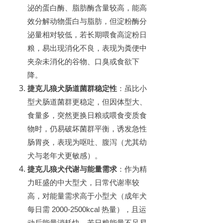
泌的蛋白酶、脂肪酶含量较高，能高
效分解动物蛋白与脂肪，但淀粉酶分
泌量相对较低，若长期喂食高淀粉日
粮，易出现消化不良，表现为粪便中
夹杂未消化的谷物、口臭或食欲下
降。
捷克儿狼犬
肠道菌群稳定性
：虽比小
型犬肠道菌群更稳定，但因体型大、
食量多，突然更换日粮或喂食变质食
物时，仍易破坏菌群平衡，诱发急性
肠胃炎，表现为呕吐、腹泻（尤其幼
犬与老年犬更敏感）。
捷克儿狼犬
代谢与能量需求
：作为精
力旺盛的中大型犬，日常代谢率较
高，对能量需求高于小型犬（成年犬
每日需
2000-2500kcal
热量），且运